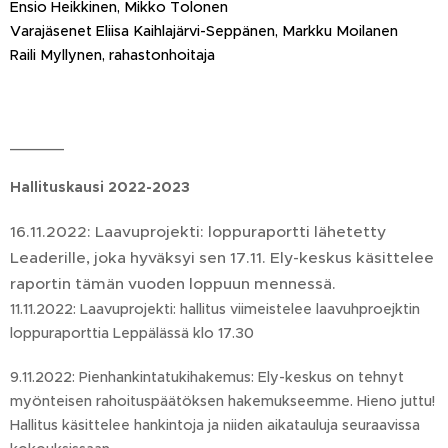
Ensio Heikkinen, Mikko Tolonen
Varajäsenet Eliisa Kaihlajärvi-Seppänen, Markku Moilanen
Raili Myllynen, rahastonhoitaja
______
Hallituskausi 2022-2023
16.11.2022: Laavuprojekti: loppuraportti lähetetty
Leaderille, joka hyväksyi sen 17.11. Ely-keskus käsittelee
raportin tämän vuoden loppuun mennessä.
11.11.2022: Laavuprojekti: hallitus viimeistelee laavuhproejktin
loppuraporttia Leppälässä klo 17.30
9.11.2022: Pienhankintatukihakemus: Ely-keskus on tehnyt
myönteisen rahoituspäätöksen hakemukseemme. Hieno juttu!
Hallitus käsittelee hankintoja ja niiden aikatauluja seuraavissa