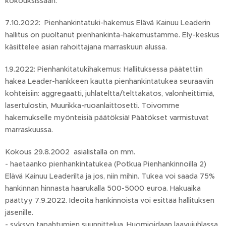
kokouksissaan.
7.10.2022: Pienhankintatuki-hakemus Elävä Kainuu Leaderin
hallitus on puoltanut pienhankinta-hakemustamme. Ely-keskus
käsittelee asian rahoittajana marraskuun alussa.
1.9.2022: Pienhankitatukihakemus: Hallituksessa päätettiin
hakea Leader-hankkeen kautta pienhankintatukea seuraaviin
kohteisiin: aggregaatti, juhlateltta/telttakatos, valonheittimiä,
lasertulostin, Muurikka-ruoanlaittosetti. Toivomme
hakemukselle myönteisiä päätöksiä! Päätökset varmistuvat
marraskuussa.
Kokous 29.8.2002 asialistalla on mm.
- haetaanko pienhankintatukea (Potkua Pienhankinnoilla 2)
Elävä Kainuu Leaderilta ja jos, niin mihin. Tukea voi saada 75%
hankinnan hinnasta haarukalla 500-5000 euroa. Hakuaika
päättyy 7.9.2022. Ideoita hankinnoista voi esittää hallituksen
jäsenille.
- syksyn tapahtumien suunnittelua. Huomioidaan laavujuhlassa