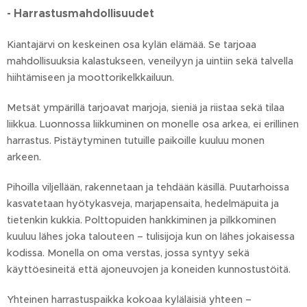
- Harrastusmahdollisuudet
Kiantajärvi on keskeinen osa kylän elämää. Se tarjoaa
mahdollisuuksia kalastukseen, veneilyyn ja uintiin sekä talvella
hiihtämiseen ja moottorikelkkailuun.
Metsät ympärillä tarjoavat marjoja, sieniä ja riistaa sekä tilaa
liikkua. Luonnossa liikkuminen on monelle osa arkea, ei erillinen
harrastus. Pistäytyminen tutuille paikoille kuuluu monen
arkeen.
Pihoilla viljellään, rakennetaan ja tehdään käsillä. Puutarhoissa
kasvatetaan hyötykasveja, marjapensaita, hedelmäpuita ja
tietenkin kukkia. Polttopuiden hankkiminen ja pilkkominen
kuuluu lähes joka talouteen – tulisijoja kun on lähes jokaisessa
kodissa. Monella on oma verstas, jossa syntyy sekä
käyttöesineitä että ajoneuvojen ja koneiden kunnostustöitä.
Yhteinen harrastuspaikka kokoaa kyläläisiä yhteen –