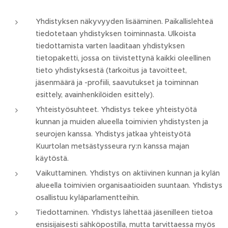
Yhdistyksen näkyvyyden lisääminen. Paikallislehteä
tiedotetaan yhdistyksen toiminnasta. Ulkoista
tiedottamista varten laaditaan yhdistyksen
tietopaketti, jossa on tiivistettynä kaikki oleellinen
tieto yhdistyksestä (tarkoitus ja tavoitteet,
jäsenmäärä ja -profiili, saavutukset ja toiminnan
esittely, avainhenkilöiden esittely).
Yhteistyösuhteet. Yhdistys tekee yhteistyötä
kunnan ja muiden alueella toimivien yhdistysten ja
seurojen kanssa. Yhdistys jatkaa yhteistyötä
Kuurtolan metsästysseura ry:n kanssa majan
käytöstä.
Vaikuttaminen. Yhdistys on aktiivinen kunnan ja kylän
alueella toimivien organisaatioiden suuntaan. Yhdistys
osallistuu kyläparlamentteihin.
Tiedottaminen. Yhdistys lähettää jäsenilleen tietoa
ensisijaisesti sähköpostilla, mutta tarvittaessa myös