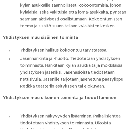
kylän asukkaille säännöllisesti kokoontumisia, johon
kyläläisiä, sekä vakituisia että loma-asukkaita, pyritään
saamaan aktiivisesti osallistumaan. Kokoontumisten
teema ja sisältö suunnitellaan kyläläisten kesken.
Yhdistyksen muu sisäinen toiminta
Yhdistyksen hallitus kokoontuu tarvittaessa.
Jäsenhankinta ja -huolto. Tiedotetaan yhdistyksen
toiminnasta. Hankitaan kylän asukkaita ja mökkiläisiä
yhdistyksen jäseniksi. Jäsenasioista tiedotetaan
nettisivulla. Jäsenille tarjotaan jäsenetuna pääsylippu
Retikka teatteriin esitykseen tai elokuvaan.
Yhdistyksen muu ulkoinen toiminta ja tiedottaminen
Yhdistyksen näkyvyyden lisääminen. Paikallislehteä
tiedotetaan yhdistyksen toiminnasta. Ulkoista