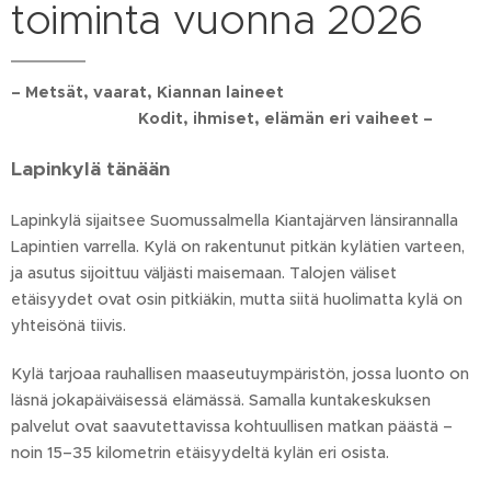
toiminta vuonna 2026
– Metsät, vaarat, Kiannan laineet
Kodit, ihmiset, elämän eri vaiheet –
Lapinkylä tänään
Lapinkylä sijaitsee Suomussalmella Kiantajärven länsirannalla
Lapintien varrella. Kylä on rakentunut pitkän kylätien varteen,
ja asutus sijoittuu väljästi maisemaan. Talojen väliset
etäisyydet ovat osin pitkiäkin, mutta siitä huolimatta kylä on
yhteisönä tiivis.
Kylä tarjoaa rauhallisen maaseutuympäristön, jossa luonto on
läsnä jokapäiväisessä elämässä. Samalla kuntakeskuksen
palvelut ovat saavutettavissa kohtuullisen matkan päästä –
noin 15–35 kilometrin etäisyydeltä kylän eri osista.