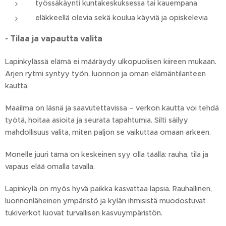
työssäkäynti kuntakeskuksessa tai kauempana
eläkkeellä olevia sekä koulua käyviä ja opiskelevia
- Tilaa ja vapautta valita
Lapinkylässä elämä ei määräydy ulkopuolisen kiireen mukaan.
Arjen rytmi syntyy työn, luonnon ja oman elämäntilanteen
kautta.
Maailma on läsnä ja saavutettavissa – verkon kautta voi tehdä
työtä, hoitaa asioita ja seurata tapahtumia. Silti säilyy
mahdollisuus valita, miten paljon se vaikuttaa omaan arkeen.
Monelle juuri tämä on keskeinen syy olla täällä: rauha, tila ja
vapaus elää omalla tavalla.
Lapinkylä on myös hyvä paikka kasvattaa lapsia. Rauhallinen,
luonnonläheinen ympäristö ja kylän ihmisistä muodostuvat
tukiverkot luovat turvallisen kasvuympäristön.