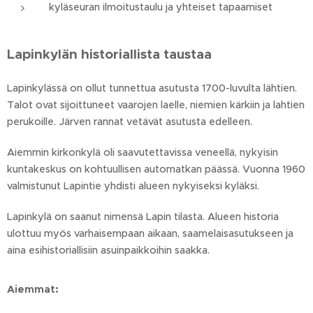
kyläseuran ilmoitustaulu ja yhteiset tapaamiset
Lapinkylän historiallista taustaa
Lapinkylässä on ollut tunnettua asutusta 1700-luvulta lähtien.
Talot ovat sijoittuneet vaarojen laelle, niemien kärkiin ja lahtien
perukoille. Järven rannat vetävät asutusta edelleen.
Aiemmin kirkonkylä oli saavutettavissa veneellä, nykyisin
kuntakeskus on kohtuullisen automatkan päässä. Vuonna 1960
valmistunut Lapintie yhdisti alueen nykyiseksi kyläksi.
Lapinkylä on saanut nimensä Lapin tilasta. Alueen historia
ulottuu myös varhaisempaan aikaan, saamelaisasutukseen ja
aina esihistoriallisiin asuinpaikkoihin saakka.
Aiemmat: