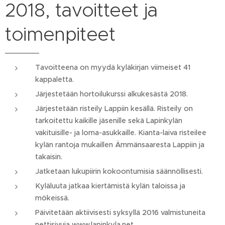
2018, tavoitteet ja
toimenpiteet
Tavoitteena on myydä kyläkirjan viimeiset 41
kappaletta.
Järjestetään hortoilukurssi alkukesästä 2018.
Järjestetään risteily Lappiin kesällä. Risteily on
tarkoitettu kaikille jäsenille sekä Lapinkylän
vakituisille- ja loma-asukkaille. Kianta-laiva risteilee
kylän rantoja mukaillen Ämmänsaaresta Lappiin ja
takaisin.
Jatketaan lukupiirin kokoontumisia säännöllisesti.
Kyläluuta jatkaa kiertämistä kylän taloissa ja
mökeissä.
Päivitetään aktiivisesti syksyllä 2016 valmistuneita
nettisivuja www.lapinkyla.net.