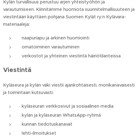
Kylän turvallisuus perustuu arjen yhteistyöhön ja
varautumiseen. Kiinnitämme huomiota suunnitelmallisuuteen ja
viestintään käyttäen pohjana Suomen Kylät ry:n Kylävara-
materiaaleja:
naapuriapu ja arkinen huomiointi
omatoiminen varautuminen
verkostot ja yhteinen viestintä häiriötilanteissa
Viestintä
Kyläseura ja kylän väki viestii ajankohtaisesti, monikanavaisesti
ja toimintaan kutsuvasti.
kyläseuran verkkosivut ja sosiaalinen media
kylän ja kyläseuran WhatsApp-ryhmä
kunnan tiedotuskanavat
lehti-ilmoitukset