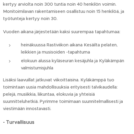
kertyy arviolta noin 300 tuntia noin 40 henkilön voimin.
Monitoimilavan rakentamiseen osallistuu noin 15 henkilöä, ja
työtunteja kertyy noin 30.
Vuoden aikana järjestetään kaksi suurempaa tapahtumaa:
heinäkuussa Rastiviikon aikana Kesäilta pelaten,
leikkien ja musisoiden -tapahtuma
elokuun alussa kyläseuran kesäjuhla ja Kyläkämpän
valmistumisjuhla
Lisäksi laavuillat jatkuvat viikoittaisina. Kyläkämppä tuo
toimintaan uusia mahdollisuuksia erityisesti talvikaudella:
pelejä, musiikkia, liikuntaa, elokuvia ja yhteisiä
suunnitteluhetkiä. Pyrimme toimimaan suunnitelmallisesti ja
viestimään innostavasti.
- Turvallisuus