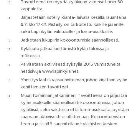
Tavoitteena on myydä kyläkirjan viimeiset noin 30
kappaletta.
Järjestetään risteily Kianta- laivalla kesällä, lauantaina
6.7. klo 17-21. Risteily on tarkoitettu kaikille jäsenille
sekä Lapinkylän vakituisille- ja loma-asukkaille.
Jatketaan lukupiirin kokoontumisia säännöllisesti.
Kyläluuta jatkaa kiertämistä kylän taloissa ja
mökeissä.
Päivitetään aktiivisesti syksyllä 2016 valmistuneita
nettisivuja www.lapinkyla.net.
Yhdistys laatii kyläsuunnitelman, johon kirjataan kylän
kehittämisen tavoitteet.
Muun toiminnan jatkaminen. Tavoitteena on järjestää
kylän asukkaille säännöllisesti kokoontumisia, johon
kyläläisiä, sekä vakituisia että loma-asukkaita, pyritään
saamaan aktiivisesti osallistumaan. Kokoontumisten
teema ja sisältö suunnitellaan kyläläisten kesken.