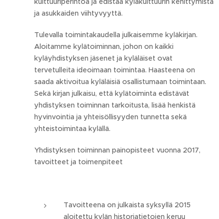
kulttuuriperintöä ja edistää kyläkulttuurin kehittymistä
ja asukkaiden viihtyvyyttä.
Tulevalla toimintakaudella julkaisemme kyläkirjan.
Aloitamme kylätoiminnan, johon on kaikki
kyläyhdistyksen jäsenet ja kyläläiset ovat
tervetulleita ideoimaan toimintaa. Haasteena on
saada aktivoitua kyläläisiä osallistumaan toimintaan.
Sekä kirjan julkaisu, että kylätoiminta edistävät
yhdistyksen toiminnan tarkoitusta, lisää henkistä
hyvinvointia ja yhteisöllisyyden tunnetta sekä
yhteistoimintaa kylällä.
Yhdistyksen toiminnan painopisteet vuonna 2017,
tavoitteet ja toimenpiteet
Tavoitteena on julkaista syksyllä 2015
aloitettu kylän historiatietojen keruu