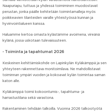
Naapuriapu, tuttuus ja yhdessä toimiminen muodostavat
perustan, jonka päälle kehitetään toimintamalleja myös
poikkeavien tilanteiden varalle yhteistyössä kunnan ja
hyvinvointialueen kanssa.
Haluamme kertoa omasta kylästämme avoimena, vireänä
kylänä, jossa uskotaan tulevaisuuteen.
- Toiminta ja tapahtumat 2026
Keskeinen kehittämiskohde on Lapinkylän Kyläkämppä ja sen
yhteyteen rakennettava monitoimilava. Ne mahdollistavat
toiminnan ympäri vuoden ja kokoavat kylän toimintaa saman
katon alle.
Kyläkämppä toimii kokoontumis-, tapahtuma- ja
harrastustilana sekä varastona.
Rakentaminen tehdään talkoilla. Vuonna 2026 talkootyötä