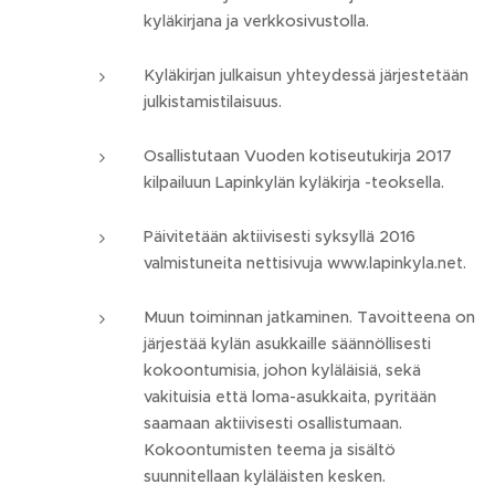
kyläkirjana ja verkkosivustolla.
Kyläkirjan julkaisun yhteydessä järjestetään
julkistamistilaisuus.
Osallistutaan Vuoden kotiseutukirja 2017
kilpailuun Lapinkylän kyläkirja -teoksella.
Päivitetään aktiivisesti syksyllä 2016
valmistuneita nettisivuja www.lapinkyla.net.
Muun toiminnan jatkaminen. Tavoitteena on
järjestää kylän asukkaille säännöllisesti
kokoontumisia, johon kyläläisiä, sekä
vakituisia että loma-asukkaita, pyritään
saamaan aktiivisesti osallistumaan.
Kokoontumisten teema ja sisältö
suunnitellaan kyläläisten kesken.