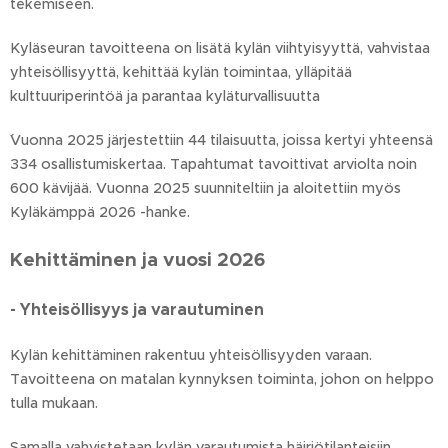
tekemiseen.
Kyläseuran tavoitteena on
lisätä kylän viihtyisyyttä, vahvistaa
yhteisöllisyyttä, kehittää kylän toimintaa, ylläpitää
kulttuuriperintöä ja parantaa kyläturvallisuutta
´Vuonna 2025 järjestettiin 44 tilaisuutta, joissa kertyi yhteensä
334 osallistumiskertaa. Tapahtumat tavoittivat arviolta noin
600 kävijää. Vuonna 2025 suunniteltiin ja aloitettiin myös
Kyläkämppä 2026 -hanke.
Kehittäminen ja vuosi 2026
- Yhteisöllisyys ja varautuminen
Kylän kehittäminen rakentuu yhteisöllisyyden varaan.
Tavoitteena on matalan kynnyksen toiminta, johon on helppo
tulla mukaan.
Samalla vahvistetaan kylän varautumista häiriötilanteisiin.