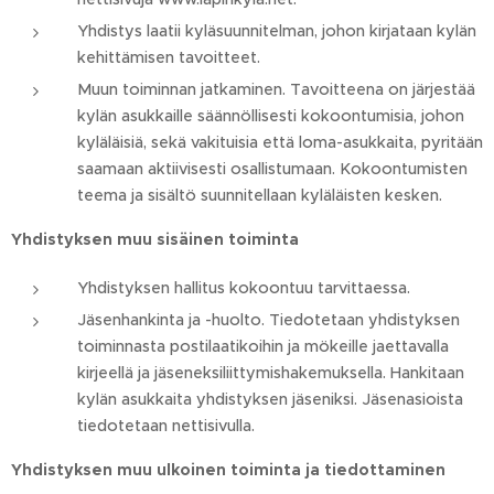
Yhdistys laatii kyläsuunnitelman, johon kirjataan kylän
kehittämisen tavoitteet.
Muun toiminnan jatkaminen. Tavoitteena on järjestää
kylän asukkaille säännöllisesti kokoontumisia, johon
kyläläisiä, sekä vakituisia että loma-asukkaita, pyritään
saamaan aktiivisesti osallistumaan. Kokoontumisten
teema ja sisältö suunnitellaan kyläläisten kesken.
Yhdistyksen muu sisäinen toiminta
Yhdistyksen hallitus kokoontuu tarvittaessa.
Jäsenhankinta ja -huolto. Tiedotetaan yhdistyksen
toiminnasta postilaatikoihin ja mökeille jaettavalla
kirjeellä ja jäseneksiliittymishakemuksella. Hankitaan
kylän asukkaita yhdistyksen jäseniksi. Jäsenasioista
tiedotetaan nettisivulla.
Yhdistyksen muu ulkoinen toiminta ja tiedottaminen