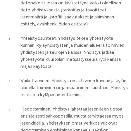
tietopaketti, jossa on tiivistettynä kaikki oleellinen
tieto yhdistyksestä (tarkoitus ja tavoitteet,
jäsenmäärä ja -profiili, saavutukset ja toiminnan
esittely, avainhenkilöiden esittely).
Yhteistyösuhteet. Yhdistys tekee yhteistyötä
kunnan, kyläyhdistysten ja muiden alueella toimivien
yhdistysten ja seurojen kanssa. Yhdistys jatkaa
yhteistyötä Kuurtolan metsästysseura ry:n kanssa
majan käytöstä.
Vaikuttaminen. Yhdistys on aktiivinen kunnan ja kylän
alueella toimivien organisaatioiden suuntaan. Yhdistys
osallistuu kyläparlamentteihin.
Tiedottaminen. Yhdistys lähettää jäsenilleen tietoa
ensisijaisesti sähköpostilla, mutta tarvittaessa myös
jäsenkirjeillä. Yhdistyksen omat verkkosivut ovat
tiedottamisen ensisijainen kanava. Lisäksi on