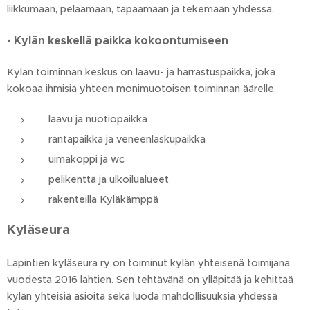
liikkumaan, pelaamaan, tapaamaan ja tekemään yhdessä.
- Kylän keskellä paikka kokoontumiseen
Kylän toiminnan keskus on laavu- ja harrastuspaikka, joka
kokoaa ihmisiä yhteen monimuotoisen toiminnan äärelle.
laavu ja nuotiopaikka
rantapaikka ja veneenlaskupaikka
uimakoppi ja wc
pelikenttä ja ulkoilualueet
rakenteilla Kyläkämppä
Kyläseura
Lapintien kyläseura ry on toiminut kylän yhteisenä toimijana
vuodesta 2016 lähtien. Sen tehtävänä on ylläpitää ja kehittää
kylän yhteisiä asioita sekä luoda mahdollisuuksia yhdessä