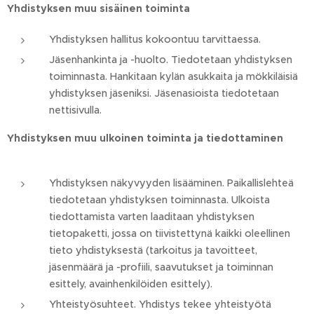
Yhdistyksen muu sisäinen toiminta
Yhdistyksen hallitus kokoontuu tarvittaessa.
Jäsenhankinta ja -huolto. Tiedotetaan yhdistyksen
toiminnasta. Hankitaan kylän asukkaita ja mökkiläisiä
yhdistyksen jäseniksi. Jäsenasioista tiedotetaan
nettisivulla.
Yhdistyksen muu ulkoinen toiminta ja tiedottaminen
Yhdistyksen näkyvyyden lisääminen. Paikallislehteä
tiedotetaan yhdistyksen toiminnasta. Ulkoista
tiedottamista varten laaditaan yhdistyksen
tietopaketti, jossa on tiivistettynä kaikki oleellinen
tieto yhdistyksestä (tarkoitus ja tavoitteet,
jäsenmäärä ja -profiili, saavutukset ja toiminnan
esittely, avainhenkilöiden esittely).
Yhteistyösuhteet. Yhdistys tekee yhteistyötä