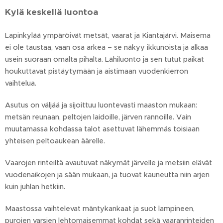
Kylä keskellä luontoa
Lapinkylää ympäröivät metsät, vaarat ja Kiantajärvi. Maisema
ei ole taustaa, vaan osa arkea – se näkyy ikkunoista ja alkaa
usein suoraan omalta pihalta. Lähiluonto ja sen tutut paikat
houkuttavat pistäytymään ja aistimaan vuodenkierron
vaihtelua.
Asutus on väljää ja sijoittuu luontevasti maaston mukaan:
metsän reunaan, peltojen laidoille, järven rannoille. Vain
muutamassa kohdassa talot asettuvat lähemmäs toisiaan
yhteisen peltoaukean äärelle.
Vaarojen rinteiltä avautuvat näkymät järvelle ja metsiin elävät
vuodenaikojen ja sään mukaan, ja tuovat kauneutta niin arjen
kuin juhlan hetkiin.
Maastossa vaihtelevat mäntykankaat ja suot lampineen,
purojen varsien lehtomaisemmat kohdat sekä vaaranrinteiden