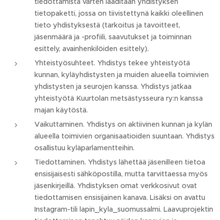
tiedottamista varten laaditaan yhdistyksen
tietopaketti, jossa on tiivistettynä kaikki oleellinen
tieto yhdistyksestä (tarkoitus ja tavoitteet,
jäsenmäärä ja -profiili, saavutukset ja toiminnan
esittely, avainhenkilöiden esittely).
Yhteistyösuhteet. Yhdistys tekee yhteistyötä
kunnan, kyläyhdistysten ja muiden alueella toimivien
yhdistysten ja seurojen kanssa. Yhdistys jatkaa
yhteistyötä Kuurtolan metsästysseura ry:n kanssa
majan käytöstä.
Vaikuttaminen. Yhdistys on aktiivinen kunnan ja kylän
alueella toimivien organisaatioiden suuntaan. Yhdistys
osallistuu kyläparlamentteihin.
Tiedottaminen. Yhdistys lähettää jäsenilleen tietoa
ensisijaisesti sähköpostilla, mutta tarvittaessa myös
jäsenkirjeillä. Yhdistyksen omat verkkosivut ovat
tiedottamisen ensisijainen kanava. Lisäksi on avattu
Instagram-tili lapin_kyla_suomussalmi. Laavuprojektin