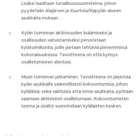
Lisäksi laaditaan turvallisuussuunnitelma, johon
pyydetään Alajärven ja Kuurtola/Käpylän alueen
asukkaita mukaan.
Kylän toiminnan aktiivisuuden lisäämiseksi ja
osallisuuden vahvistamiseksi perustetaan
kylätoimikuntia, joille jaetaan tehtäviä pienemmissä
kokonaisuuksissa. Tavoitteena on että kynnys
osallistumiseen alentuisi.
Muun toiminnan jatkaminen. Tavoitteena on järjestää
kylän asukkaille säännöllisesti kokoontumisia, johon
kyläläisiä, sekä vakituisia että loma-asukkaita, pyritään
saamaan aktiivisesti osallistumaan. Kokoontumisten
teema ja sisältö suunnitellaan kyläläisten kesken.